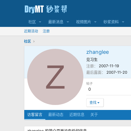
社区
最新消息
视频图片
砂浆资料
近期活动
注册
社区
zhanglee
见习生
Z
注册
2007-11-19
最后露面
2007-11-20
帖子
0
查找
访客留言
最新动态
近期信息
关于
zhanglee 的简介页面没有任何信息。