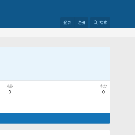
登录
注册
搜索
点数
积分
0
0