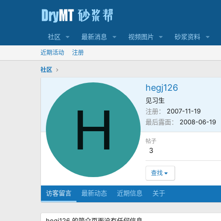
社区
最新消息
视频图片
砂浆资料
近期活动
注册
社区
hegj126
见习生
H
注册
2007-11-19
最后露面
2008-06-19
帖子
3
查找
访客留言
最新动态
近期信息
关于
hegj126 的简介页面没有任何信息。