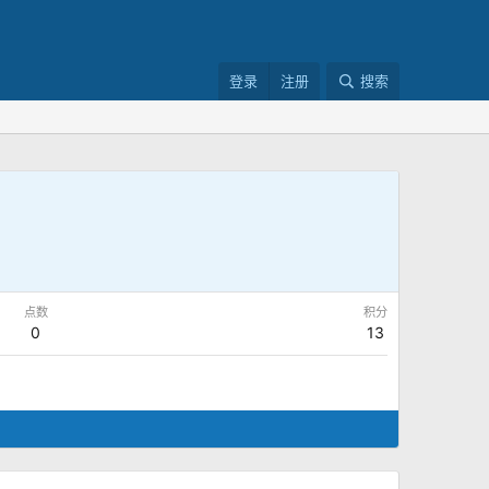
登录
注册
搜索
点数
积分
0
13