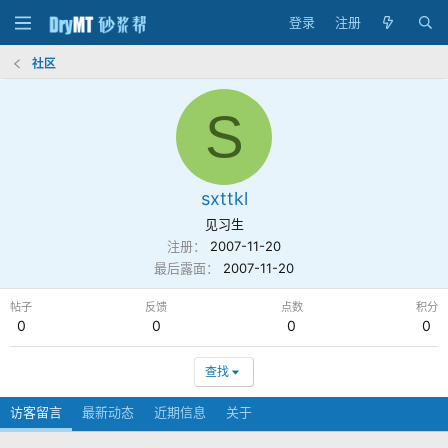
登录
注册
社区
S
sxttkl
见习生
注册
2007-11-20
最后露面
2007-11-20
帖子
反馈
点数
积分
0
0
0
0
查找
访客留言
最新动态
近期信息
关于