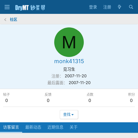
登录
注册
社区
M
monk41315
见习生
注册
2007-11-20
最后露面
2007-11-20
帖子
反馈
点数
积分
0
0
0
0
查找
访客留言
最新动态
近期信息
关于