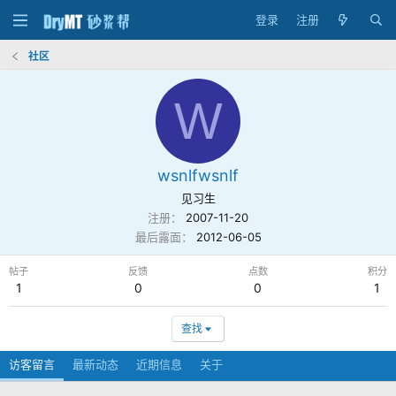
登录
注册
社区
W
wsnlfwsnlf
见习生
注册
2007-11-20
最后露面
2012-06-05
帖子
反馈
点数
积分
1
0
0
1
查找
访客留言
最新动态
近期信息
关于