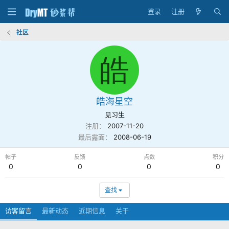
登录
注册
社区
皓
皓海星空
见习生
注册
2007-11-20
最后露面
2008-06-19
帖子
反馈
点数
积分
0
0
0
0
查找
访客留言
最新动态
近期信息
关于