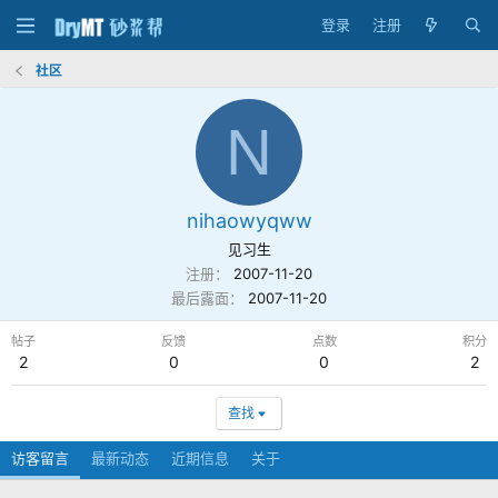
登录
注册
社区
N
nihaowyqww
见习生
注册
2007-11-20
最后露面
2007-11-20
帖子
反馈
点数
积分
2
0
0
2
查找
访客留言
最新动态
近期信息
关于