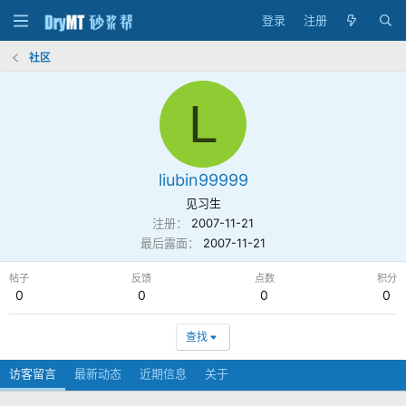
登录
注册
社区
L
liubin99999
见习生
注册
2007-11-21
最后露面
2007-11-21
帖子
反馈
点数
积分
0
0
0
0
查找
访客留言
最新动态
近期信息
关于