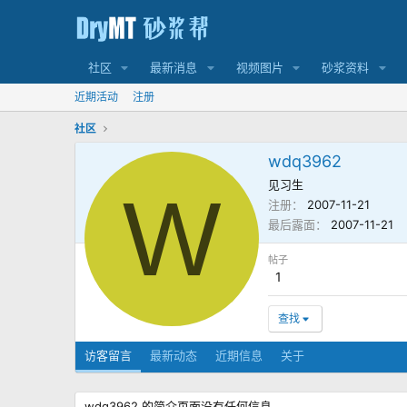
社区
最新消息
视频图片
砂浆资料
近期活动
注册
社区
wdq3962
见习生
W
注册
2007-11-21
最后露面
2007-11-21
帖子
1
查找
访客留言
最新动态
近期信息
关于
wdq3962 的简介页面没有任何信息。