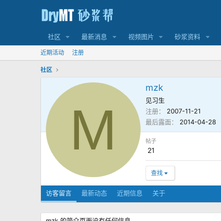
社区
最新消息
视频图片
砂浆资料
近期活动
注册
社区
mzk
见习生
M
注册
2007-11-21
最后露面
2014-04-28
帖子
21
查找
访客留言
最新动态
近期信息
关于
mzk 的简介页面没有任何信息。