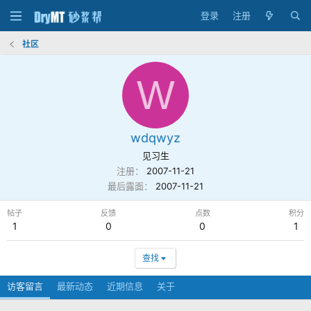
登录
注册
社区
W
wdqwyz
见习生
注册
2007-11-21
最后露面
2007-11-21
帖子
反馈
点数
积分
1
0
0
1
查找
访客留言
最新动态
近期信息
关于