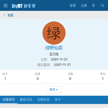
登录
注册
社区
绿
绿野仙踪
见习生
注册
2007-11-21
最后露面
2007-11-21
帖子
反馈
点数
积分
1
0
0
1
查找
访客留言
最新动态
近期信息
关于