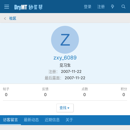
登录
注册
社区
Z
zxy_6089
见习生
注册
2007-11-22
最后露面
2007-11-22
帖子
反馈
点数
积分
0
0
0
0
查找
访客留言
最新动态
近期信息
关于