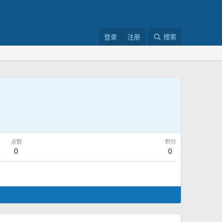
登录
注册
搜索
点数
积分
0
0