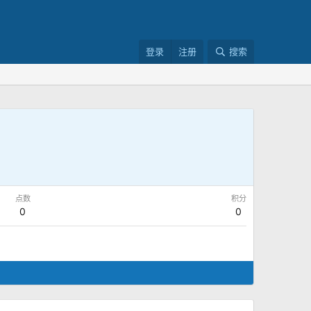
登录
注册
搜索
点数
积分
0
0