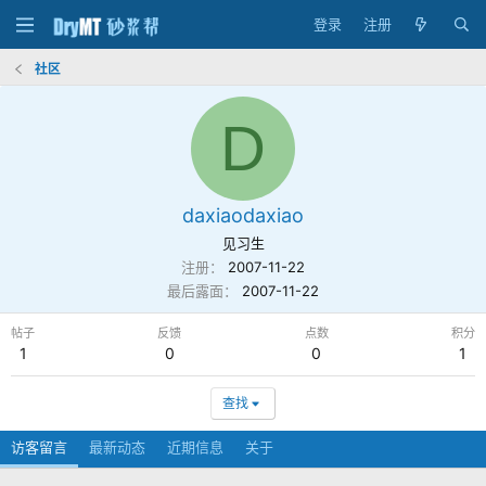
登录
注册
社区
D
daxiaodaxiao
见习生
注册
2007-11-22
最后露面
2007-11-22
帖子
反馈
点数
积分
1
0
0
1
查找
访客留言
最新动态
近期信息
关于