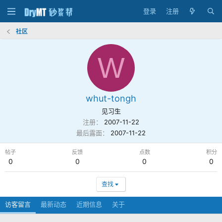
登录
注册
社区
W
whut-tongh
见习生
注册
2007-11-22
最后露面
2007-11-22
帖子
反馈
点数
积分
0
0
0
0
查找
访客留言
最新动态
近期信息
关于