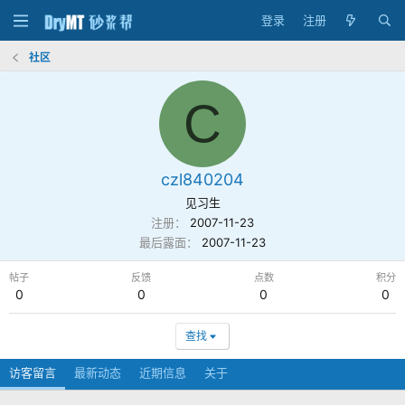
登录
注册
社区
C
czl840204
见习生
注册
2007-11-23
最后露面
2007-11-23
帖子
反馈
点数
积分
0
0
0
0
查找
访客留言
最新动态
近期信息
关于