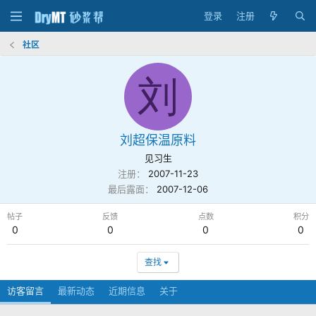
登录
注册
社区
刘
刘超保温原料
见习生
注册
2007-11-23
最后露面
2007-12-06
帖子
反馈
点数
积分
0
0
0
0
查找
访客留言
最新动态
近期信息
关于