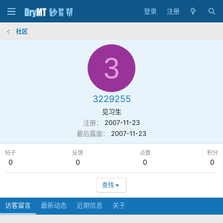
登录
注册
社区
3
3229255
见习生
注册
2007-11-23
最后露面
2007-11-23
帖子
反馈
点数
积分
0
0
0
0
查找
访客留言
最新动态
近期信息
关于