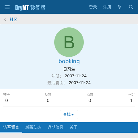
登录
注册
社区
B
bobking
见习生
注册
2007-11-24
最后露面
2007-11-24
帖子
反馈
点数
积分
0
0
0
1
查找
访客留言
最新动态
近期信息
关于