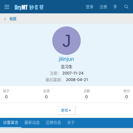
登录
注册
社区
J
jilinjun
见习生
注册
2007-11-24
最后露面
2008-04-21
帖子
反馈
点数
积分
0
0
0
0
查找
访客留言
最新动态
近期信息
关于