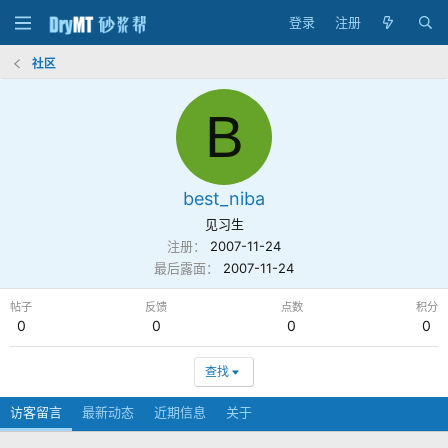
登录
注册
社区
B
best_niba
见习生
注册
2007-11-24
最后露面
2007-11-24
帖子
反馈
点数
积分
0
0
0
0
查找
访客留言
最新动态
近期信息
关于