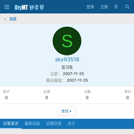
登录
注册
社区
S
skx93518
见习生
注册
2007-11-25
最后露面
2007-11-25
帖子
反馈
点数
积分
0
0
0
0
查找
访客留言
最新动态
近期信息
关于