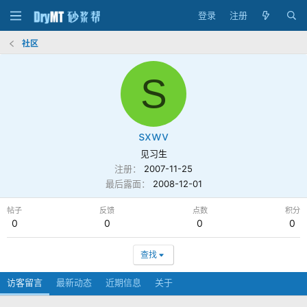
登录
注册
社区
S
sxwv
见习生
注册
2007-11-25
最后露面
2008-12-01
帖子
反馈
点数
积分
0
0
0
0
查找
访客留言
最新动态
近期信息
关于