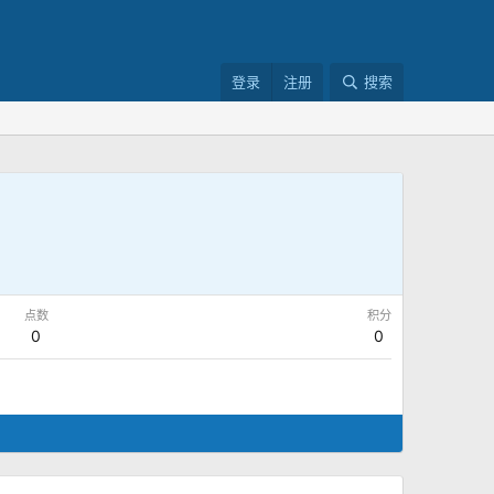
登录
注册
搜索
点数
积分
0
0