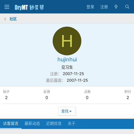
登录
注册
社区
H
hujinhui
见习生
注册
2007-11-25
最后露面
2007-11-25
帖子
反馈
点数
积分
2
0
0
2
查找
访客留言
最新动态
近期信息
关于