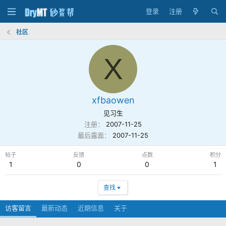
登录
注册
社区
X
xfbaowen
见习生
注册
2007-11-25
最后露面
2007-11-25
帖子
反馈
点数
积分
1
0
0
1
查找
访客留言
最新动态
近期信息
关于