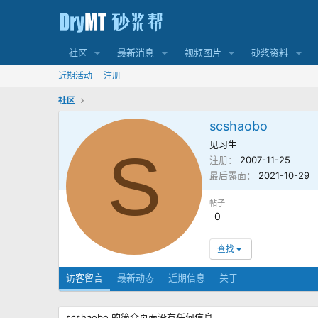
社区
最新消息
视频图片
砂浆资料
近期活动
注册
社区
scshaobo
见习生
S
注册
2007-11-25
最后露面
2021-10-29
帖子
0
查找
访客留言
最新动态
近期信息
关于
scshaobo 的简介页面没有任何信息。