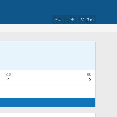
登录
注册
搜索
点数
积分
0
0