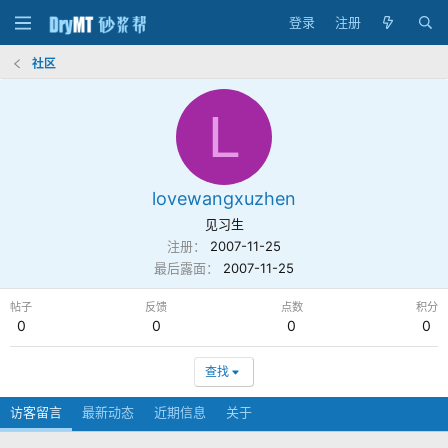
登录
注册
社区
L
lovewangxuzhen
见习生
注册
2007-11-25
最后露面
2007-11-25
帖子
反馈
点数
积分
0
0
0
0
查找
访客留言
最新动态
近期信息
关于