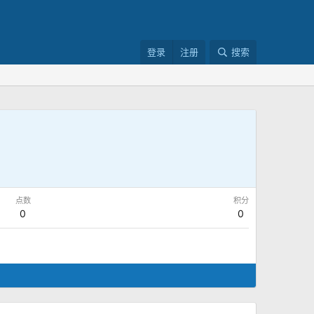
登录
注册
搜索
点数
积分
0
0