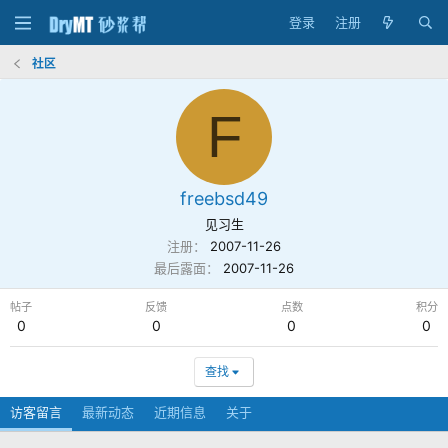
登录
注册
社区
F
freebsd49
见习生
注册
2007-11-26
最后露面
2007-11-26
帖子
反馈
点数
积分
0
0
0
0
查找
访客留言
最新动态
近期信息
关于