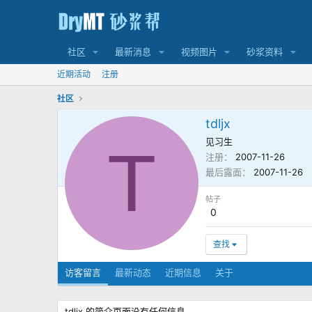
社区
最新消息
视频图片
砂浆资料
近期活动
注册
社区
tdljx
见习生
T
注册
2007-11-26
最后露面
2007-11-26
帖子
0
查找
访客留言
最新动态
近期信息
关于
tdljx 的简介页面没有任何信息。