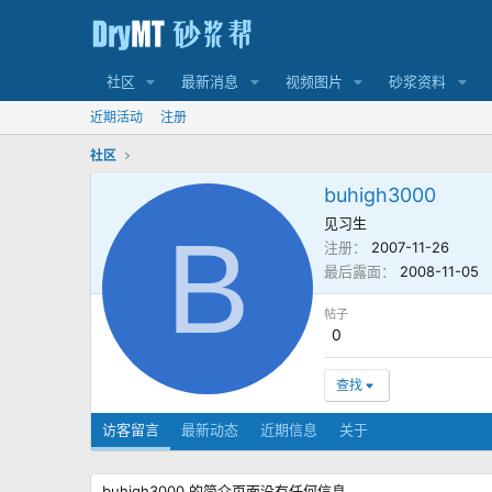
社区
最新消息
视频图片
砂浆资料
近期活动
注册
社区
buhigh3000
见习生
B
注册
2007-11-26
最后露面
2008-11-05
帖子
0
查找
访客留言
最新动态
近期信息
关于
buhigh3000 的简介页面没有任何信息。