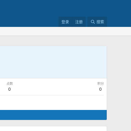
登录
注册
搜索
点数
积分
0
0