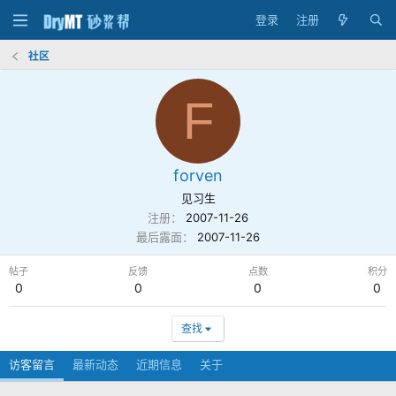
登录
注册
社区
F
forven
见习生
注册
2007-11-26
最后露面
2007-11-26
帖子
反馈
点数
积分
0
0
0
0
查找
访客留言
最新动态
近期信息
关于