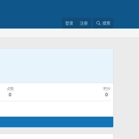
登录
注册
搜索
点数
积分
0
0