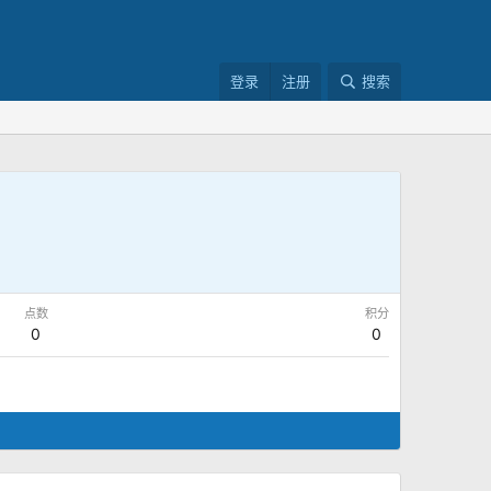
登录
注册
搜索
点数
积分
0
0