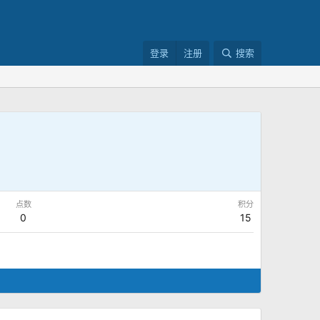
登录
注册
搜索
点数
积分
0
15