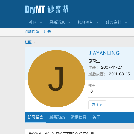
社区
最新消息
视频图片
砂浆资料
近期活动
注册
社区
JIAYANLING
见习生
J
注册
2007-11-27
最后露面
2011-08-15
帖子
6
查找
访客留言
最新动态
近期信息
关于
JIAYANLING 的简介页面没有任何信息。