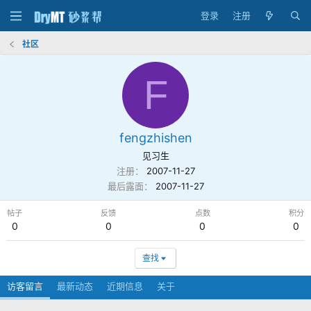
登录
注册
社区
F
fengzhishen
见习生
注册
2007-11-27
最后露面
2007-11-27
帖子
反馈
点数
积分
0
0
0
0
查找
访客留言
最新动态
近期信息
关于