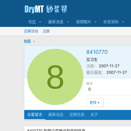
社区
最新消息
视频图片
砂浆资料
近期活动
注册
社区
8410770
见习生
8
注册
2007-11-27
最后露面
2007-11-27
帖子
0
查找
访客留言
最新动态
近期信息
关于
8410770 的简介页面没有任何信息。