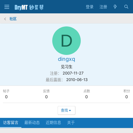
登录
注册
社区
D
dingxq
见习生
注册
2007-11-27
最后露面
2010-06-13
帖子
反馈
点数
积分
0
0
0
0
查找
访客留言
最新动态
近期信息
关于