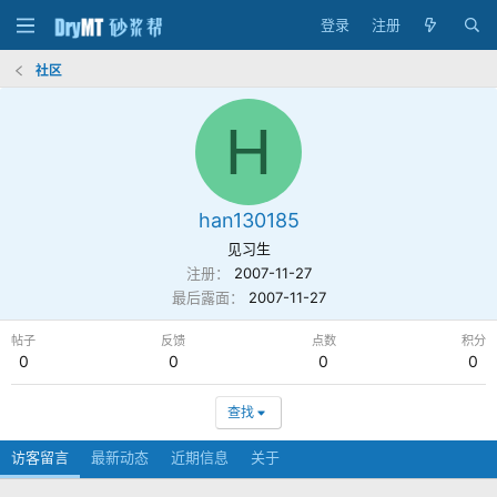
登录
注册
社区
H
han130185
见习生
注册
2007-11-27
最后露面
2007-11-27
帖子
反馈
点数
积分
0
0
0
0
查找
访客留言
最新动态
近期信息
关于