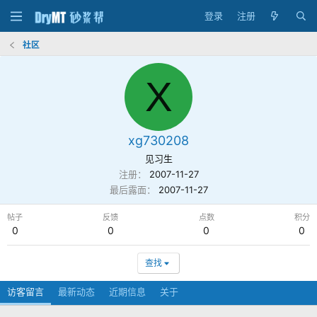
登录
注册
社区
X
xg730208
见习生
注册
2007-11-27
最后露面
2007-11-27
帖子
反馈
点数
积分
0
0
0
0
查找
访客留言
最新动态
近期信息
关于