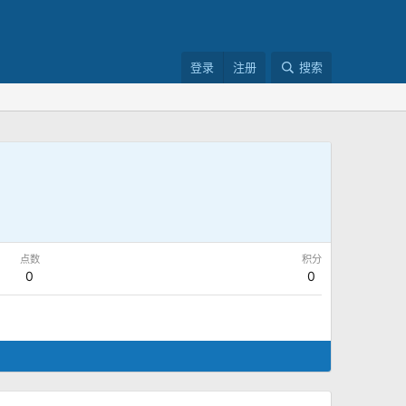
登录
注册
搜索
点数
积分
0
0