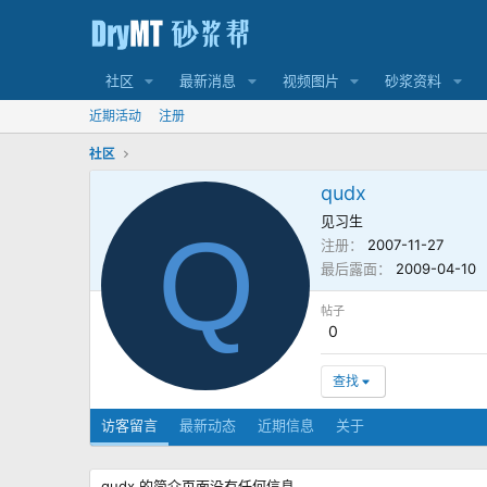
社区
最新消息
视频图片
砂浆资料
近期活动
注册
社区
qudx
见习生
Q
注册
2007-11-27
最后露面
2009-04-10
帖子
0
查找
访客留言
最新动态
近期信息
关于
qudx 的简介页面没有任何信息。