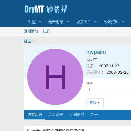
社区
最新消息
视频图片
砂浆资料
近期活动
注册
社区
hwpaint
见习生
H
注册
2007-11-27
最后露面
2008-03-26
帖子
1
查找
访客留言
最新动态
近期信息
关于
hwpaint 的简介页面没有任何信息。