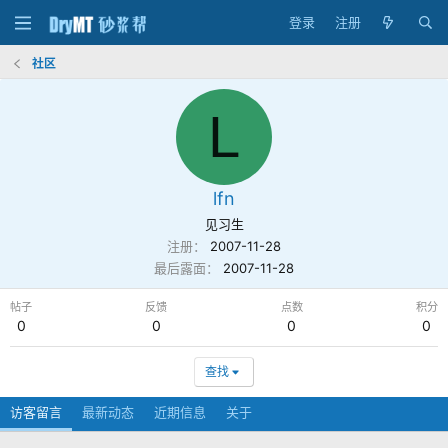
登录
注册
社区
L
lfn
见习生
注册
2007-11-28
最后露面
2007-11-28
帖子
反馈
点数
积分
0
0
0
0
查找
访客留言
最新动态
近期信息
关于