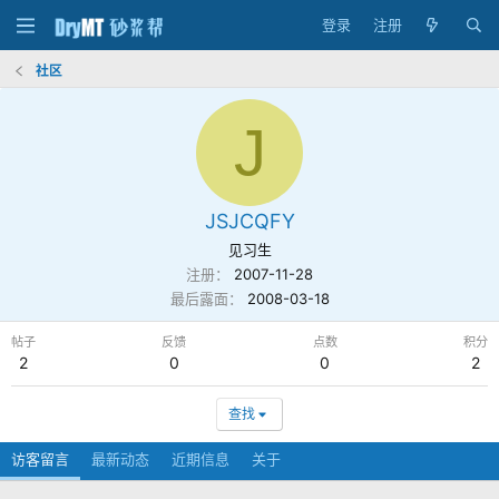
登录
注册
社区
J
JSJCQFY
见习生
注册
2007-11-28
最后露面
2008-03-18
帖子
反馈
点数
积分
2
0
0
2
查找
访客留言
最新动态
近期信息
关于