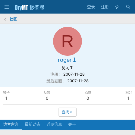
登录
注册
社区
R
roger１
见习生
注册
2007-11-28
最后露面
2007-11-28
帖子
反馈
点数
积分
1
0
0
1
查找
访客留言
最新动态
近期信息
关于