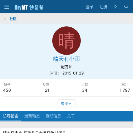
登录
注册
社区
晴
晴天有小雨
配方师
注册
2015-01-29
帖子
反馈
点数
积分
450
121
34
1,797
查找
访客留言
最新动态
近期信息
关于
晴天有小雨 的简介页面没有任何信息。