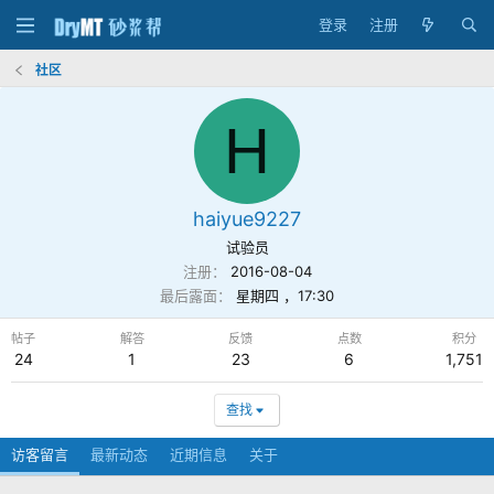
登录
注册
社区
H
haiyue9227
试验员
注册
2016-08-04
最后露面
星期四 ，17:30
帖子
解答
反馈
点数
积分
24
1
23
6
1,751
查找
访客留言
最新动态
近期信息
关于